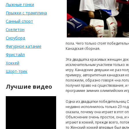
Лыжные гонки
Прыжки с трамплина
Санный спорт
Скелетон
Сноуборд
пола. Чего только стоят победител
Фигурное катание
Канадская сборная.
Фристайл
Эта двадцатка красивых женщин дока
Хоккей
исключительным участием только же
игру. Канадские девушки не раз по
Шорт-трек
примеру, авторитетная канадская к
положили, образно говоря «на лопа
Лучшие видео
получил право на существование, и
программе зимних олимпийских иг
Одна из двадцатки победительниц О
недавно исполнилось только 23 год
сказала, почему она играет в этот 
Объяснение очень простое, она, и 
играют в хоккей, прежде всего, пото
то Женский хоккей впервые был вк