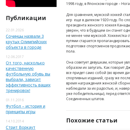
1998 году, в Японском городе – Ног
Для сравнения, мужской хоккей ст
Публикации
игр еще в далеком 1920 году. По с
президента женского хоккея Канады,
22.01.2026
уверен, что в будущем он станет од
не менее чем мужской. Хоккеистка
Сочинцы назвали 3
путями старается пропагандировать 
крутых Олимпийских
подготовке спортсменов продолжаю
объекта в городе
пола.
12.06.2017
Она советует девушкам, которые ув
От того, насколько
образом их запугать. Как говорит Д
качественную
все придет само собой (во время д
футбольную обувь вы
спортивных изданий, сразу же посл
выбрали, зависит
время награждения женской сборно
эффективность ваших
наблюдали за их радостью, и, наве
тренировок!
уже победительницы), перед ответс
Соединенных штатов.
01.11.2016
Футбол – история и
принципы игры
Похожие статьи
14.10.2014
Стрит Воркаут