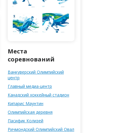
Места
соревнований
Ванкуверский Олимпийский
центр
Главный медиа-центр
Канадский хоккейный стадион
Кипарис Маунтин
Олимпийская деревня
Паcифик Колизей
Ричмондский Олимпийский Овал