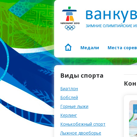
Медали
Места соре
Виды спорта
Кон
Биатлон
Бобслей
Горные лыжи
0
Керлинг
Конькобежный спорт
Лыжное двоеборье