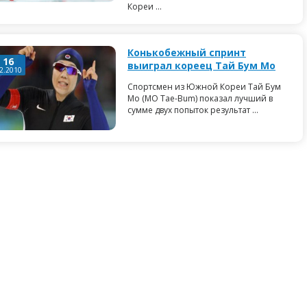
Кореи ...
Конькобежный спринт
16
выиграл кореец Тай Бум Мо
2.2010
Спортсмен из Южной Кореи Тай Бум
Мо (MO Tae-Bum) показал лучший в
сумме двух попыток результат ...