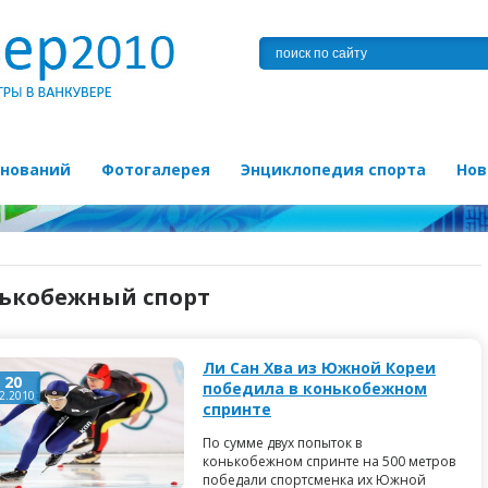
внований
Фотогалерея
Энциклопедия спорта
Нов
ькобежный спорт
Ли Сан Хва из Южной Кореи
20
победила в конькобежном
2.2010
спринте
По сумме двух попыток в
конькобежном спринте на 500 метров
победали спортсменка их Южной