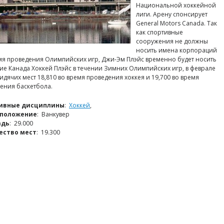
Национальной хоккейной
лиги. Арену спонсирует
General Motors Canada. Так
как спортивные
сооружения не должны
носить имена корпораций
мя проведения Олимпийских игр, Джи-Эм Плэйс временно будет носить
ие Канада Хоккей Плэйс в течении Зимних Олимпийских игр, в феврале
Сидячих мест 18,810 во время проведения хоккея и 19,700 во время
ения баскетбола.
ивные дисциплины
:
Хоккей
,
положение
: Ванкувер
адь
: 29.000
ество мест
: 19.300