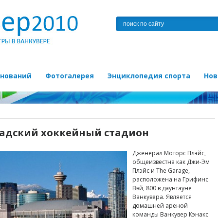
внований
Фотогалерея
Энциклопедия спорта
Нов
адский хоккейный стадион
Дженерал Моторс Плэйс,
общеизвестна как Джи-Эм
Плэйс и The Garage,
расположена на Грифинс
Вэй, 800 в даунтауне
Ванкувера. Является
домашней ареной
команды Ванкувер Кэнакс