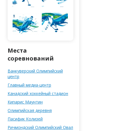
Места
соревнований
Ванкуверский Олимпийский
центр
Главный медиа-центр
Канадский хоккейный стадион
Кипарис Маунтин
Олимпийская деревня
Паcифик Колизей
Ричмондский Олимпийский Овал