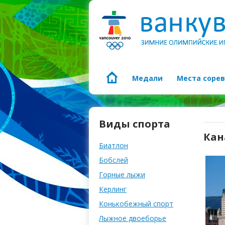
Медали
Места соре
Виды спорта
Кан
Биатлон
Бобслей
Горные лыжи
Керлинг
Конькобежный спорт
Лыжное двоеборье