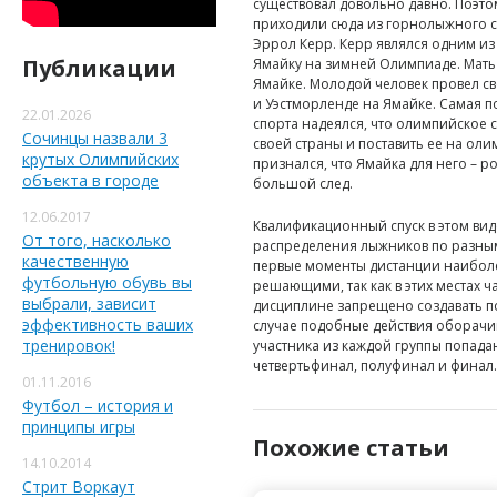
существовал довольно давно. Поэто
приходили сюда из горнолыжного сп
Эррол Керр. Керр являлся одним из
Публикации
Ямайку на зимней Олимпиаде. Мать 
Ямайке. Молодой человек провел с
и Уэстморленде на Ямайке. Самая по
22.01.2026
спорта надеялся, что олимпийское 
Сочинцы назвали 3
своей страны и поставить ее на оли
крутых Олимпийских
признался, что Ямайка для него – р
объекта в городе
большой след.
12.06.2017
Квалификационный спуск в этом вид
От того, насколько
распределения лыжников по разным 
качественную
первые моменты дистанции наиболе
футбольную обувь вы
решающими, так как в этих местах ч
выбрали, зависит
дисциплине запрещено создавать по
эффективность ваших
случае подобные действия оборачи
тренировок!
участника из каждой группы попадаю
четвертьфинал, полуфинал и финал.
01.11.2016
Футбол – история и
принципы игры
Похожие статьи
14.10.2014
Стрит Воркаут