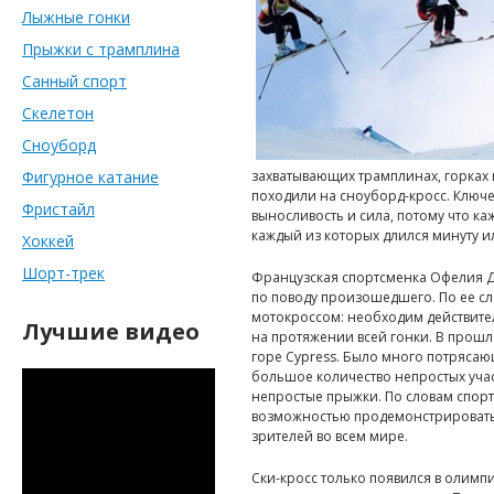
Лыжные гонки
Прыжки с трамплина
Санный спорт
Скелетон
Сноуборд
Фигурное катание
захватывающих трамплинах, горках 
походили на сноуборд-кросс. Ключе
Фристайл
выносливость и сила, потому что каж
каждый из которых длился минуту 
Хоккей
Шорт-трек
Французская спортсменка Офелия 
по поводу произошедшего. По ее сл
мотокроссом: необходим действител
Лучшие видео
на протяжении всей гонки. В прошл
горе Cypress. Было много потрясающ
большое количество непростых учас
непростые прыжки. По словам спор
возможностью продемонстрировать
зрителей во всем мире.
Ски-кросс только появился в олимпи