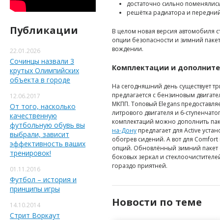
достаточно сильно поменялис
решётка радиатора и передни
Публикации
В целом новая версия автомобиля 
опции безопасности и зимний пакет
вождении.
22.01.2026
Сочинцы назвали 3
Комплектации и дополнит
крутых Олимпийских
объекта в городе
На сегодняшний день существует три
предлагается с бензиновым двигате
12.06.2017
МКПП. Топовый Elegans предоставля
От того, насколько
литрового двигателя и 6-ступенчато
качественную
комплектаций можно дополнить пак
футбольную обувь вы
на-Дону
предлагает для Active уста
выбрали, зависит
обогрев сидений. А вот для Comfort
эффективность ваших
опций. Обновлённый зимний пакет 
тренировок!
боковых зеркал и стеклоочистител
гораздо приятней.
01.11.2016
Футбол – история и
принципы игры
Новости по теме
14.10.2014
Стрит Воркаут