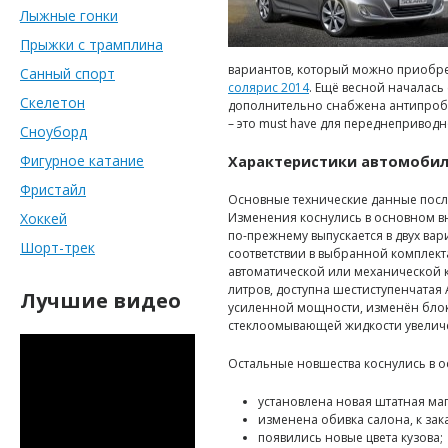
Лыжные гонки
Прыжки с трамплина
вариантов, который можно приобре
Санный спорт
солярис 2014
. Ещё весной началась
Скелетон
дополнительно снабжена антипробу
– это must have для переднепривод
Сноуборд
Фигурное катание
Характеристики автомоби
Фристайл
Основные технические данные посл
Хоккей
Изменения коснулись в основном в
по-прежнему выпускается в двух вари
Шорт-трек
соответствии в выбранной комплек
автоматической или механической к
литров, доступна шестиступенчатая
Лучшие видео
усиленной мощности, изменён блок
стеклоомывающей жидкости увелич
Остальные новшества коснулись в о
установлена новая штатная ма
изменена обивка салона, к зака
появились новые цвета кузова;