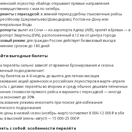
рмянский лоукостер «Вайлд» открывают прямые направления
реимущественно с мая по октябрь
арианты с пересадкой:
в зимний период удобны стыковочные рейсы
ерез Москву (Шереметьево/Домодедово), Ростов-на-Дону или
инеральные Воды
эропорты:
вылет из Сочи — из аэропорта Адлер (AER), прилёт в Ереван — в
ропорт Звартноц (EVN), расположенный в 12 км от центра города
изовый режим:
для граждан России действует безвизовый въезд в
рмению сроком до 180 дней
айти выгодные билеты
а перелёты сильно зависят от времени бронирования и сезона.
ичный подход включает:
пку билетов за 4–6 недель до вылета для летних месяцев
еживание акций армянских и российских лоукостеров в марте–апреле
ость с датами: перелёты во вторник и среду обычно дешевле пятничных
нение стоимости прямого рейса и варианта с пересадкой — иногда
ка экономит до 30%
льзование режима инкогнито при поиске для избежания
ического подорожания
е цены в низкий сезон (ноябрь–март) составляют 8 000–12 000 ₽ в обе
ы, в высокий (июнь–август) — 15 000–25 000 ₽.
зять с собой: особенности перелёта