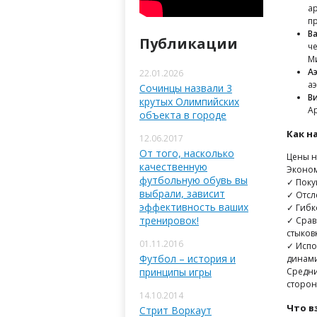
а
п
В
Публикации
ч
М
А
22.01.2026
аэ
Сочинцы назвали 3
В
крутых Олимпийских
А
объекта в городе
Как н
12.06.2017
От того, насколько
Цены н
качественную
Эконом
футбольную обувь вы
✓ Поку
выбрали, зависит
✓ Отсл
эффективность ваших
✓ Гибк
тренировок!
✓ Срав
стыков
01.11.2016
✓ Испо
Футбол – история и
динам
принципы игры
Средни
сторон
14.10.2014
Что в
Стрит Воркаут