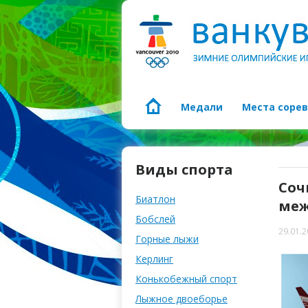
Медали
Места соре
Виды спорта
Соч
Биатлон
меж
Бобслей
29.01.
Горные лыжи
Керлинг
Конькобежный спорт
Лыжное двоеборье