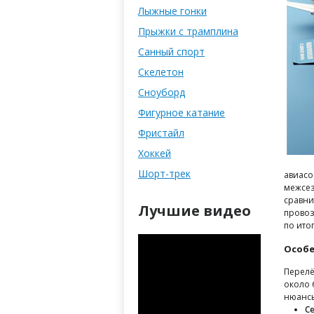
Лыжные гонки
Прыжки с трамплина
Санный спорт
Скелетон
Сноуборд
Фигурное катание
Фристайл
Хоккей
Шорт-трек
авиасо
межсез
сравни
Лучшие видео
провоз
по ито
Особе
Перелё
около 
нюанс
С