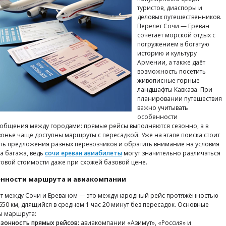
туристов, диаспоры и
деловых путешественников.
Перелёт Сочи — Ереван
сочетает морской отдых с
погружением в богатую
историю и культуру
Армении, а также даёт
возможность посетить
живописные горные
ландшафты Кавказа. При
планировании путешествия
важно учитывать
особенности
общения между городами: прямые рейсы выполняются сезонно, а в
онье чаще доступны маршруты с пересадкой. Уже на этапе поиска стоит
ть предложения разных перевозчиков и обратить внимание на условия
а багажа, ведь
сочи ереван авиабилеты
могут значительно различаться
говой стоимости даже при схожей базовой цене.
нности маршрута и авиакомпании
т между Сочи и Ереваном — это международный рейс протяжённостью
650 км, длящийся в среднем 1 час 20 минут без пересадок. Основные
ы маршрута:
езонность прямых рейсов:
авиакомпании «Азимут», «Россия» и