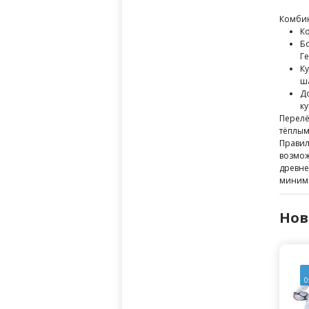
Комбин
К
Б
Г
К
ш
Д
к
Перелё
тёплым
Правил
возмож
древне
минима
Нов
0