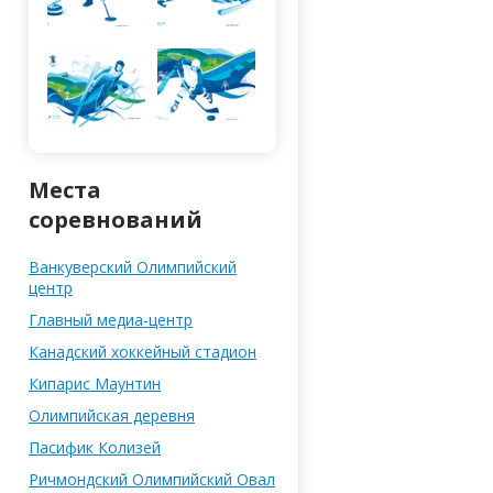
Места
соревнований
Ванкуверский Олимпийский
центр
Главный медиа-центр
Канадский хоккейный стадион
Кипарис Маунтин
Олимпийская деревня
Паcифик Колизей
Ричмондский Олимпийский Овал