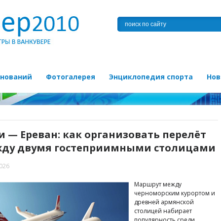
внований
Фотогалерея
Энциклопедия спорта
Нов
и — Ереван: как организовать перелёт
ду двумя гостеприимными столицами
2026
Маршрут между
черноморским курортом и
древней армянской
столицей набирает
популярность среди