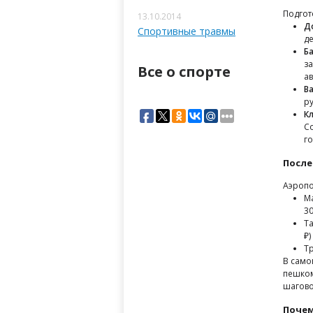
Подгот
13.10.2014
Д
Спортивные травмы
д
Ба
за
Все о спорте
а
В
ру
К
Со
г
После
Аэропо
М
30
Та
₽)
Т
В само
пешком
шагово
Почем