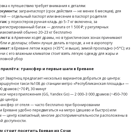
овка к путешествию требует внимания к деталям:
окументы:
загранпаспорт (срок действия — не менее 6 месяцев), для
етей — отдельный паспорт или внесение в паспорт родителя
гаж:
у лоукостеров ручная кладь до 5–7 кг включена, за
регистрированный багаж — доплата от 1 500 ₽; у регулярных
виакомпаний обычно 20–23 кг бесплатно
алюта:
в Армении ходят драмы, но в туристических зонах принимают
бли и доллары; обмен лучше делать в городе, а не в аэропорту
лимат:
в Ереване летом жарко (+35°С и выше), зимой прохладно (+5°С); из
чи с его влажным климатом стоит взять лёгкую одежду для жары и
оловной убор
 прилёта: трансфер и первые шаги в Ереване
рт Звартноц предлагает несколько вариантов добраться до центра:
аршрутное такси №108 до станции метро «Республиканская площадь» —
0 драмов (~70 ₽), 30 минут
кси через приложения (GG, Yandex Go) — 2 000–3 000 драмов (~450–700
 до центра
рансфер от отеля — часто бесплатно при бронировании
м Ереване удобно передвигаться на метро (дешево и быстро) или
 — центр компактный, многие достопримечательности расположены в
й доступности.
у стоит посетить Ереван из Сочи