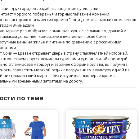
ация двух городов создаёт насыщенное путешествие:
онтраст морского побережья и горных пейзажей Армении
огатая история: от языческих храмов Гарни до монастырских комплексов
егард и Эчмиадзин
улинарное разнообразие: армянская кухня с её лавашем, долмой и
ашлыком дополняет кавказские впечатления после Сочи
оступные цены на жильё и питание по сравнению с российскими
урортами
т Сочи — Ереван открывает дверь в страну с тысячелетней историей,
 отношением к русскоязычным туристам и удивительной природой.
ьно спланировав маршрут и заранее оформив билеты, вы получите
ность совместить морской отдых с погружением в культуру одной из
йших цивилизаций мира — без изнурительных переездов и с
льными временными затратами на дорогу.
ости по теме
26
11
5.2017
10.2014