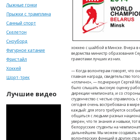
Лыжные гонки
Прыжки с трамплина
Санный спорт
Скелетон
Сноуборд
хоккею с шайбой в Минске. Вчера в
Фигурное катание
ведомства министр образования Се
Фристайл
грамотами лучших из них.
Хоккей
— Когда волонтерам говорят, что он
главная награда, свидетельство тог
Шорт-трек
«отлично», — подчеркнул Сергей М
было слышать высокую оценку работ
Лучшие видео
дирекции чемпионата, и со стороны
студенчество с честью справилось с
сегодня очень востребована в мире
каждый: для этого требуются особы
общаться с людьми разных национал
уверен, что те знания и навыки, то
белорусские студенты на чемпионате
дальнейшем. Мы можем создавать 
волонтерских функций в других стра