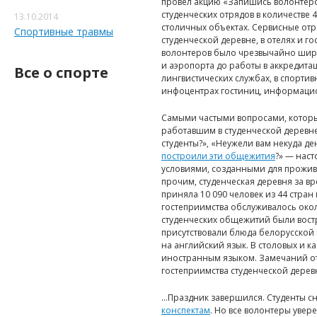
провел акцию «Запишись волонтеро
студенческих отрядов в количестве 
13.10.2014
столичных объектах. Сервисные отр
Спортивные травмы
студенческой деревне, в отелях и г
волонтеров было чрезвычайно широ
и аэропорта до работы в аккредитац
Все о спорте
лингвистических службах, в спорти
инфоцентрах гостиниц, информацио
Самыми частыми вопросами, котор
работавшим в студенческой деревне,
студенты?», «Неужели вам некуда де
построили эти общежития
?» — нас
условиями, созданными для прожив
прочим, студенческая деревня за вр
приняла 10 090 человек из 44 стран
гостеприимства обслуживалось окол
студенческих общежитий были востр
присутствовали блюда белорусской
на английский язык. В столовых и 
иностранным языком. Замечаний от 
гостеприимства студенческой дерев
…Праздник завершился. Студенты сн
конспектам
. Но все волонтеры увер