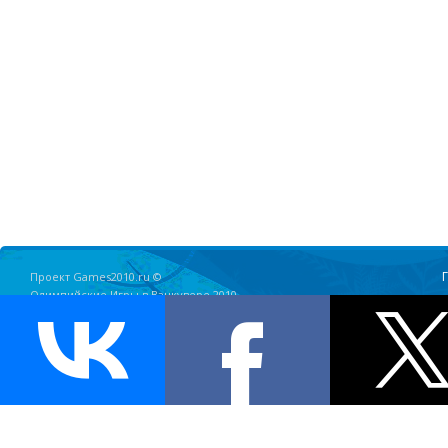
Проект Games2010.ru ©
Олимпийские Игры в Ванкувере 2010
E-mail:
info@games2010.ru