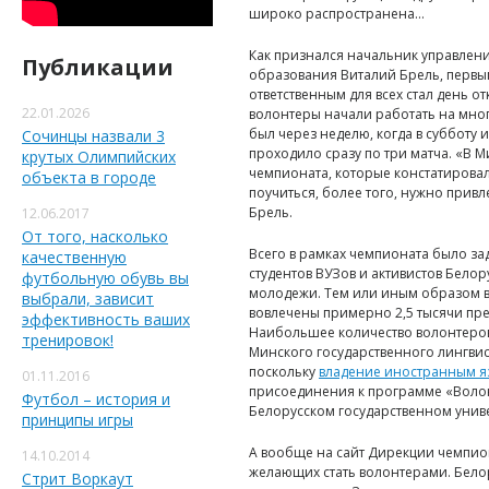
широко распространена…
Как признался начальник управлен
Публикации
образования Виталий Брель, перв
ответственным для всех стал день о
22.01.2026
волонтеры начали работать на мно
был через неделю, когда в субботу 
Сочинцы назвали 3
проходило сразу по три матча. «В 
крутых Олимпийских
чемпионата, которые констатировал
объекта в городе
поучиться, более того, нужно привл
Брель.
12.06.2017
От того, насколько
Всего в рамках чемпионата было за
качественную
студентов ВУЗов и активистов Бело
футбольную обувь вы
молодежи. Тем или иным образом в
выбрали, зависит
вовлечены примерно 2,5 тысячи пр
эффективность ваших
Наибольшее количество волонтеров 
тренировок!
Минского государственного лингвис
поскольку
владение иностранным 
01.11.2016
присоединения к программе «Волонт
Футбол – история и
Белорусском государственном униве
принципы игры
А вообще на сайт Дирекции чемпион
14.10.2014
желающих стать волонтерами. Бело
Стрит Воркаут