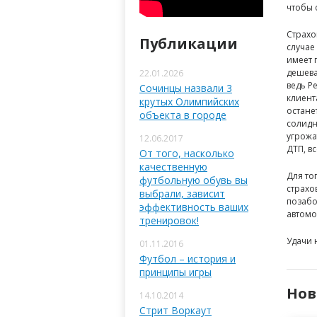
чтобы 
Страхо
Публикации
случае
имеет 
дешева
22.01.2026
ведь Р
Сочинцы назвали 3
клиент
крутых Олимпийских
остане
объекта в городе
солидн
угрожа
12.06.2017
ДТП, в
От того, насколько
качественную
Для то
футбольную обувь вы
страхо
выбрали, зависит
позабо
эффективность ваших
автомо
тренировок!
Удачи 
01.11.2016
Футбол – история и
принципы игры
Нов
14.10.2014
Стрит Воркаут