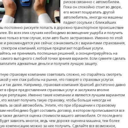
рисков связанно с автомобилем.
Пока он спокойно стоит во дворе,
его может поцарапать другой
автолюбитель, иногда на машины
падают сосульки с ближайших
вы постоянно рискуете попасть в дорожно-транспортное происшествие
далее. Во всех этих случаях необходимо возмещение ущерба и получить
жно только в том случае, если авто было застраховано. Именно по этой
е и рекомендуется уже сейчас ознакомиться с вариантами страхования,
е спектром компаний, которые предлагают подобные услуги.
айтесь не принимать поспешных решений, а сконцентрируйтесь на
 самого выгодного с любой точки зрения варианте. Если сумеете сделать
о заплатите адекватные деньги и получите лучшую защиту.
тную страховую компанию советовать сложно, но старайтесь смотреть
какой у нее стаж работы на рынке, что говорят о страховых услугах
ы и так далее. Например, страховая компания Уралсиб достаточно давно
ет в сфере предоставления страховых услуг и заслужила вполне
ную репутацию. Именно такие компании и являются лучшим вариантом
х, кто желает получить такую страховку, чтобы больше никогда не
вать за свой автомобиль. Учтите, что при обращении к страховому
 вам необходимо будет составить договор, в котором прописываются все
 а также делается оценка стоимости вашего автомобиля. От последнего
 будет зависеть многое, ведь чем дороже оценена машина, тем более
ую компенсацию можно за нее получить. Сделайте все возможное,