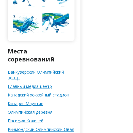
Места
соревнований
Ванкуверский Олимпийский
центр
Главный медиа-центр
Канадский хоккейный стадион
Кипарис Маунтин
Олимпийская деревня
Паcифик Колизей
Ричмондский Олимпийский Овал