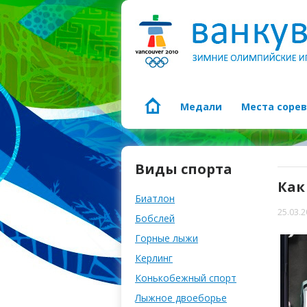
Медали
Места соре
Виды спорта
Как
Биатлон
25.03.
Бобслей
Горные лыжи
Керлинг
Конькобежный спорт
Лыжное двоеборье