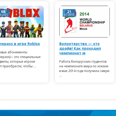
08
21
8.2025
07.2014
epass в игре Roblox
Волонтерство — это
драйв! Как проходил
овые абонементы
чемпионат м
mepass)— это специальные
дметы, которые игроки
Работа белорусских студентов
т приобрести, чтобы ...
на чемпионате мира по хоккею
в мае 2014 года получила самую
...