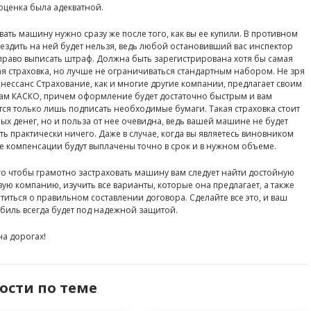
оценка была адекватной.
вать машину нужно сразу же после того, как вы ее купили. В противном
 ездить на ней будет нельзя, ведь любой остановивший вас инспектор
право выписать штраф. Должна быть зарегистрирована хотя бы самая
я страховка, но лучше не ограничиваться стандартным набором. Не зря
енессанс Страхование, как и многие другие компании, предлагает своим
ам КАСКО, причем оформление будет достаточно быстрым и вам
тся только лишь подписать необходимые бумаги. Такая страховка стоит
ых денег, но и польза от нее очевидна, ведь вашей машине не будет
ть практически ничего. Даже в случае, когда вы являетесь виновником
се компенсации будут выплачены точно в срок и в нужном объеме.
го чтобы грамотно застраховать машину вам следует найти достойную
вую компанию, изучить все варианты, которые она предлагает, а также
титься о правильном составлении договора. Сделайте все это, и ваш
биль всегда будет под надежной защитой.
на дорогах!
ости по теме