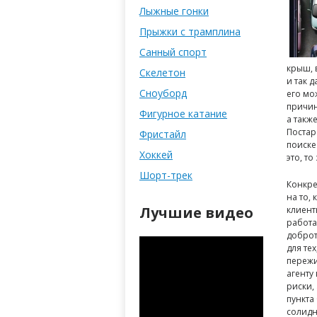
Лыжные гонки
Прыжки с трамплина
Санный спорт
крыш, 
Скелетон
и так 
Сноуборд
его мо
причин
Фигурное катание
а такж
Постар
Фристайл
поиске
Хоккей
это, т
Шорт-трек
Конкре
на то, 
Лучшие видео
клиент
работа
доброт
для те
пережи
агенту
риски,
пункта
солидн