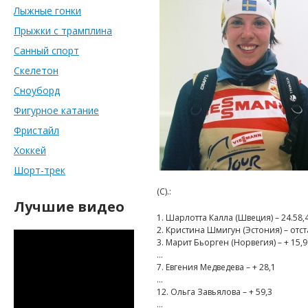
Лыжные гонки
Прыжки с трамплина
Санный спорт
Скелетон
Сноуборд
Фигурное катание
Фристайл
Хоккей
Шорт-трек
(С).:
Лучшие видео
1. Шарлотта Калла (Швеция) – 24.58,4
2. Кристина Шмигун (Эстония) – отст
3. Марит Бьорген (Норвегия) – + 15,9
…
7. Евгения Медведева – + 28,1
…
12. Ольга Завьялова – + 59,3
…