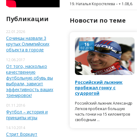
19. Наталья Коростелева – + 1.08,6.
Публикации
Новости по теме
22.01.2026
Сочинцы назвали 3
крутых Олимпийских
16
02.2010
объекта в городе
12.06.2017
От того, насколько
качественную
футбольную обувь вы
Российский лыжник
выбрали, зависит
пробежал гонку с
эффективность ваших
судорогой
тренировок!
Российский лыжник Александр
01.11.2016
Легков пробежал большую
Футбол – история и
часть гонки на 15 километров
принципы игры
свободным ...
14.10.2014
Стрит Воркаут