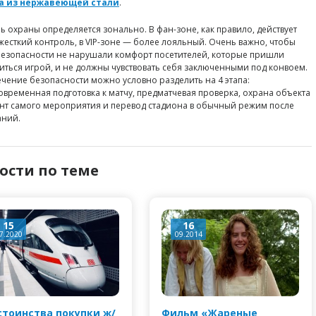
а из нержавеющей стали
.
ь охраны определяется зонально. В фан-зоне, как правило, действует
жесткий контроль, в VIP-зоне — более лояльный. Очень важно, чтобы
езопасности не нарушали комфорт посетителей, которые пришли
иться игрой, и не должны чувствовать себя заключенными под конвоем.
чение безопасности можно условно разделить на 4 этапа:
овременная подготовка к матчу, предматчевая проверка, охрана объекта
нт самого мероприятия и перевод стадиона в обычный режим после
аний.
ости по теме
15
16
7.2020
09.2014
тоинства покупки ж/
Фильм «Жареные