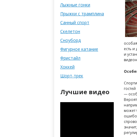
Лыжные гонки
Прыжки с трамплина
Санный спорт
Скелетон
Сноуборд
особая
Фигурное катание
есть и
и уста
Фристайл
видеон
Хоккей
Особе
Шорт-трек
Спорти
гостей
Лучшие видео
— особ
Вероят
наприм
может 
ошибоч
спрово
значит
регули