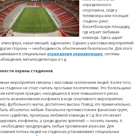
определенного
спортсмена, сидя у
телевизора или посещая
стадион, ринг,
баскетбольную площадку,
где играет любимая
команда. Здесь царит
 атмосфера, накал эмоций, адреналин. Однако у массовых мероприятий
 другая сторона — необходимость обеспечения безопасности. Для этого
навливаются специальные
ограждения нержавеющие
, системы
аблюдения, металлодетекторы и т.д.
нности охраны стадионов
вные мероприятия связаны с массовым скоплением людей. Более того,
 на стадионе не стоит считать простыми посетителями. Это болельщики
ая категория граждан, находящихся в зоне повышенного риска.
ность возникновения конфликта в ходе спортивного мероприятия,
ер, футбольного матча, достаточно высока. Повод, что примечательно,
быть абсолютно любым: банальное противостояние фанатских групп,
ное судейство, проигрыш любимой команды и т.д. Все это может
цировать конфликты, а среди других зрителей — посеять панику. А
, необходимо предупредить любые проявления агрессии. Для
рования потока людей на стадионах устанавливают специальные