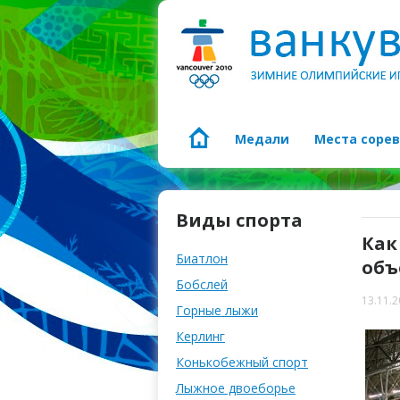
Медали
Места соре
Виды спорта
Как
Биатлон
объ
Бобслей
13.11.
Горные лыжи
Керлинг
Конькобежный спорт
Лыжное двоеборье