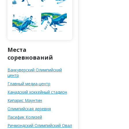
Места
соревнований
Ванкуверский Олимпийский
центр
Главный медиа-центр
Канадский хоккейный стадион
Кипарис Маунтин
Олимпийская деревня
Паcифик Колизей
Ричмондский Олимпийский Овал