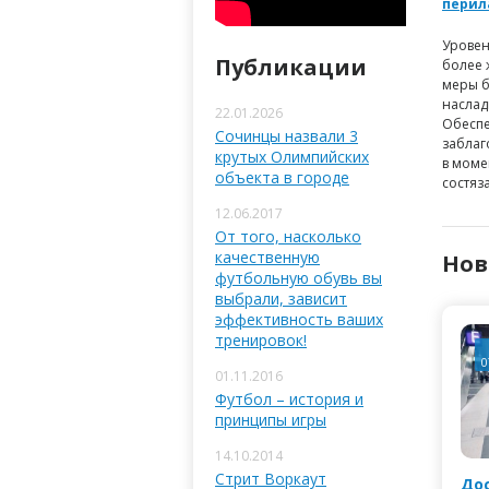
перил
Уровен
Публикации
более 
меры б
наслад
22.01.2026
Обеспе
Сочинцы назвали 3
заблаг
крутых Олимпийских
в моме
объекта в городе
состяз
12.06.2017
От того, насколько
качественную
Нов
футбольную обувь вы
выбрали, зависит
эффективность ваших
тренировок!
0
01.11.2016
Футбол – история и
принципы игры
14.10.2014
Стрит Воркаут
Дос