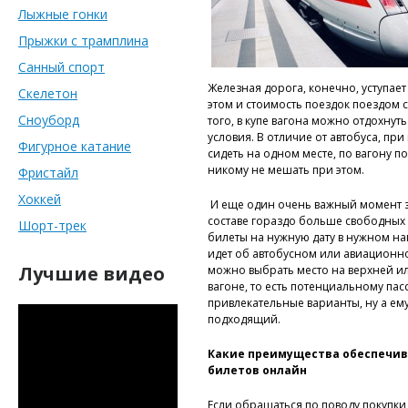
Лыжные гонки
Прыжки с трамплина
Санный спорт
Железная дорога, конечно, уступает
Скелетон
этом и стоимость поездок поездом 
Сноуборд
того, в купе вагона можно отдохнуть
условия. В отличие от автобуса, пр
Фигурное катание
сидеть на одном месте, по вагону 
никому не мешать при этом.
Фристайл
Хоккей
И еще один очень важный момент з
составе гораздо больше свободных ме
Шорт-трек
билеты на нужную дату в нужном на
идет об автобусном или авиационн
Лучшие видео
можно выбрать место на верхней ил
вагоне, то есть потенциальному па
привлекательные варианты, ну а ем
подходящий.
Какие преимущества обеспечив
билетов онлайн
Если обращаться по поводу покупк