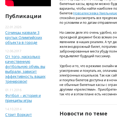
билетные кассы, вряд ли можно бу
варианты, чтобы найти наиболее по
билетов
Новоалексеевка Хмельницк
Публикации
спокойно рассмотреть все предложе
по условиям и по датам отправления
22.01.2026
Сочинцы назвали 3
На самом деле это очень удобно, 
крутых Олимпийских
проездной документ безо всяких оч
явлением в наших реалиях. А тут д
объекта в городе
железнодорожный билет, потратив 
12.06.2017
забронированные места убуду полн
предъявляет будущий пассажир.
От того, насколько
качественную
Удобно и то, что в режиме онлайн
футбольную обувь вы
усмотрению и покупать их, оплачив
выбрали, зависит
электронных кошельков. Так как сай
эффективность ваших
и покупка билетов доступна и в ночн
тренировок!
не обычные билетные кассы с огра
другими «прелестями». Приобретен
01.11.2016
так что и в этом плане есть несомн
Футбол – история и
принципы игры
14.10.2014
Новости по теме
Стрит Воркаут