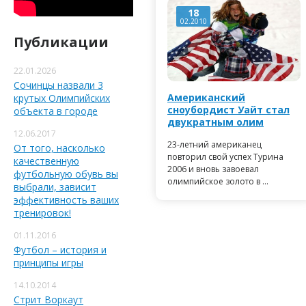
18
02.2010
Публикации
22.01.2026
Сочинцы назвали 3
Американский
крутых Олимпийских
сноубордист Уайт стал
объекта в городе
двукратным олим
12.06.2017
23-летний американец
От того, насколько
повторил свой успех Турина
качественную
2006 и вновь завоевал
футбольную обувь вы
олимпийское золото в ...
выбрали, зависит
эффективность ваших
тренировок!
01.11.2016
Футбол – история и
принципы игры
14.10.2014
Стрит Воркаут