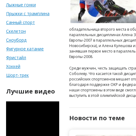
Лыжные гонки
Прыжки с трамплина
Санный спорт
обладательница второго места в об
Скелетон
параллельных дисциплинах Алена З
Сноуборд
Европы-2007 в параллельных дисци
Новосибирска), и Алена Кулешова и
Фигурное катание
занявшая первое место в параллель
Европы-2008.
Фристайл
Хоккей
Среди мужчин, честь защищать стра
Соболеву. Что касается такой дисци
Шорт-трек
российских спортсменов мешает отс
благодаря поддержке ОКР и федера
Лучшие видео
наши спортсмены в этом виде смог
выступить в этой олимпийской дисци
Новости по теме