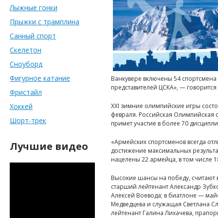
Лыжные гонки
Прыжки с трамплина
Санный спорт
Скелетон
Сноуборд
Фигурное катание
Ванкувере включены 54 спортсмена 
представителей ЦСКА», — говорится
Фристайл
Хоккей
XXI зимние олимпийские игры состоя
февраля. Российская Олимпийская с
Шорт-трек
примет участие в более 70 дисципли
«Армейских спортсменов всегда от
Лучшие видео
достижение максимальных результат
нацелены 22 армейца, в том числе 
Высокие шансы на победу, считают
старший лейтенант Александр Зубк
Алексей Воевода; в биатлоне — май
Медведцева и служащая Светлана С
лейтенант Галина Лихачева, прапо