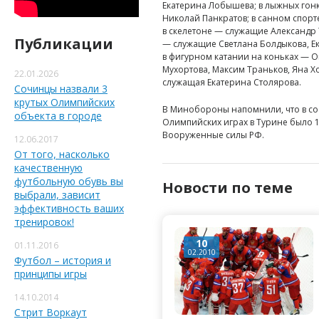
Екатерина Лобышева; в лыжных гон
Николай Панкратов; в санном спорт
в скелетоне — служащие Александр 
Публикации
— служащие Светлана Болдыкова, Е
в фигурном катании на коньках — 
Мухортова, Максим Траньков, Яна Х
22.01.2026
служащая Екатерина Столярова.
Сочинцы назвали 3
крутых Олимпийских
В Минобороны напомнили, что в со
объекта в городе
Олимпийских играх в Турине было 1
Вооруженные силы РФ.
12.06.2017
От того, насколько
качественную
футбольную обувь вы
Новости по теме
выбрали, зависит
эффективность ваших
тренировок!
10
01.11.2016
02.2010
Футбол – история и
принципы игры
14.10.2014
Стрит Воркаут