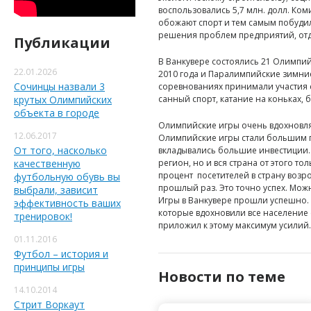
воспользовались 5,7 млн. долл. Ком
обожают спорт и тем самым побудил
решения проблем предприятий, от
Публикации
В Ванкувере состоялись 21 Олимпий
22.01.2026
2010 года и Паралимпийские зимние 
Сочинцы назвали 3
соревнованиях принимали участия се
крутых Олимпийских
санный спорт, катание на коньках, 
объекта в городе
Олимпийские игры очень вдохновлял
12.06.2017
Олимпийские игры стали большим п
От того, насколько
вкладывались большие инвестиции. 
качественную
регион, но и вся страна от этого т
процент посетителей в страну возро
футбольную обувь вы
прошлый раз. Это точно успех. Можн
выбрали, зависит
Игры в Ванкувере прошли успешно. 
эффективность ваших
которые вдохновили все население
тренировок!
приложил к этому максимум усилий.
01.11.2016
Футбол – история и
принципы игры
Новости по теме
14.10.2014
Стрит Воркаут