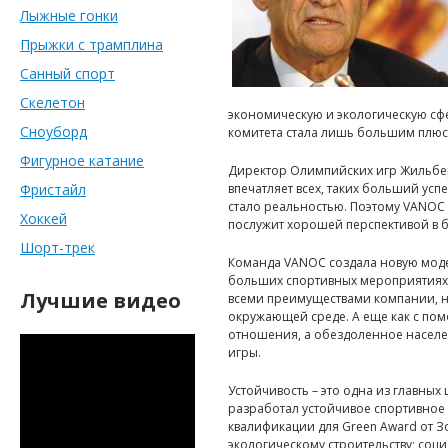
Лыжные гонки
Прыжки с трамплина
Санный спорт
Скелетон
экономическую и экологическую сфе
Сноуборд
комитета стала лишь большим плюс
Фигурное катание
Директор Олимпийских игр Жильбер
Фристайл
впечатляет всех, таких больший успе
стало реальностью. Поэтому VANOC 
Хоккей
послужит хорошей перспективой в 
Шорт-трек
Команда VANOC создала новую моде
больших спортивных мероприятиях. 
Лучшие видео
всеми преимуществами компании, н
окружающей среде. А еще как с по
отношения, а обездоленное населен
игры.
Устойчивость – это одна из главных
разработал устойчивое спортивное
квалификации для Green Award от З
экологическому строительству; соц