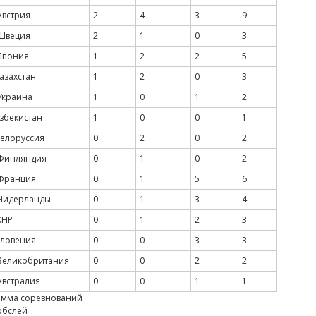
встрия
2
4
3
9
Швеция
2
1
0
3
Япония
1
2
2
5
азахстан
1
2
0
3
краина
1
0
1
2
збекистан
1
0
0
1
елоруссия
0
2
0
2
Финляндия
0
1
0
2
Франция
0
1
5
6
идерланды
0
1
3
4
КНР
0
1
2
3
ловения
0
0
3
3
еликобритания
0
0
2
2
встралия
0
0
1
1
амма соревнований
обслей