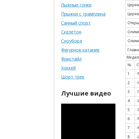
Лыжные гонки
Церем
Прыжки с трамплина
Церем
Санный спорт
Откры
Скелетон
Олимп
Сноуборд
Олимп
Фигурное катание
Главн
Медал
Фристайл
№
С
Хоккей
1
Р
Шорт-трек
2
Н
Лучшие видео
3
Г
4
И
5
6
Р
7
К
8