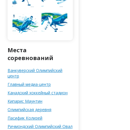
Места
соревнований
Ванкуверский Олимпийский
центр
Главный медиа-центр
Канадский хоккейный стадион
Кипарис Маунтин
Олимпийская деревня
Паcифик Колизей
Ричмондский Олимпийский Овал