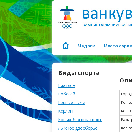
Медали
Места соре
Виды спорта
Оли
Биатлон
Бобслей
Город
Горные лыжи
Кол-в
Керлинг
Кол-в
Конькобежный спорт
Разыг
Лыжное двоеборье
Кол-в