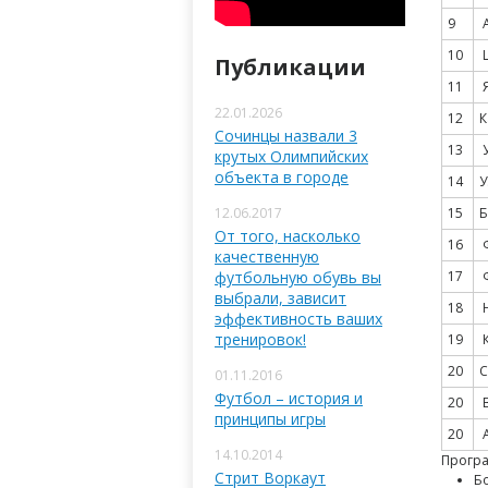
9
А
10
Публикации
11
22.01.2026
12
К
Сочинцы назвали 3
13
У
крутых Олимпийских
объекта в городе
14
У
12.06.2017
15
Б
От того, насколько
16
качественную
футбольную обувь вы
17
выбрали, зависит
18
Н
эффективность ваших
тренировок!
19
20
С
01.11.2016
Футбол – история и
20
В
принципы игры
20
А
14.10.2014
Прогр
Стрит Воркаут
Б