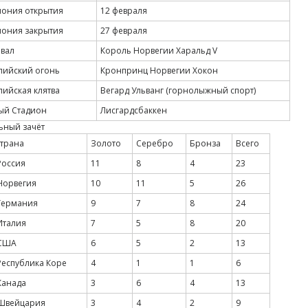
ония открытия
12 февраля
ония закрытия
27 февраля
вал
Король Норвегии Харальд V
ийский огонь
Кронпринц Норвегии Хокон
ийская клятва
Вегард Ульванг (горнолыжный спорт)
ый Стадион
Лисгардсбаккен
ьный зачёт
трана
Золото
Серебро
Бронза
Всего
оссия
11
8
4
23
орвегия
10
11
5
26
ермания
9
7
8
24
талия
7
5
8
20
США
6
5
2
13
еспублика Коре
4
1
1
6
анада
3
6
4
13
Швейцария
3
4
2
9