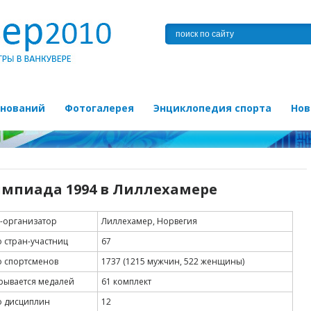
внований
Фотогалерея
Энциклопедия спорта
Нов
мпиада 1994 в Лиллехамере
-организатор
Лиллехамер, Норвегия
о стран-участниц
67
о спортсменов
1737 (1215 мужчин, 522 женщины)
рывается медалей
61 комплект
о дисциплин
12