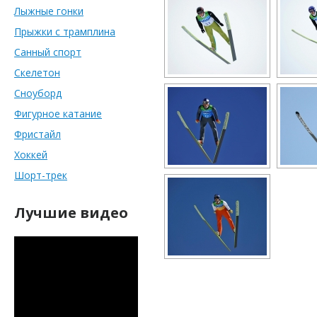
Лыжные гонки
Прыжки с трамплина
Санный спорт
Скелетон
Сноуборд
Фигурное катание
Фристайл
Хоккей
Шорт-трек
Лучшие видео