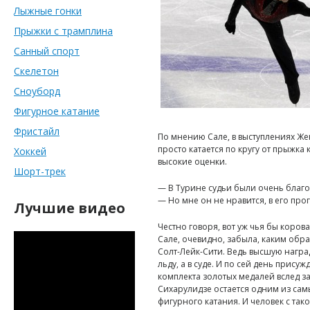
Лыжные гонки
Прыжки с трамплина
Санный спорт
Скелетон
Сноуборд
Фигурное катание
Фристайл
По мнению Сале, в выступлениях Же
просто катается по кругу от прыжка к
Хоккей
высокие оценки.
Шорт-трек
— В Турине судьи были очень благо
— Но мне он не нравится, в его пр
Лучшие видео
Честно говоря, вот уж чья бы коров
Сале, очевидно, забыла, каким обр
Солт-Лейк-Сити. Ведь высшую наград
льду, а в суде. И по сей день прису
комплекта золотых медалей вслед 
Сихарулидзе остается одним из сам
фигурного катания. И человек с так