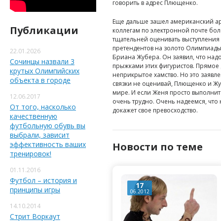
говорить в адрес Плющенко.
Еще дальше зашел американский ар
Публикации
коллегам по электронной почте бол
тщательней оценивать выступления 
претендентов на золото Олимпиад
22.01.2026
Бриана Жубера. Он заявил, что над
Сочинцы назвали 3
прыжками этих фигуристов. Прямое 
крутых Олимпийских
неприкрытое хамство. Но это заявле
объекта в городе
связки не оценивай, Плющенко и Ж
мире. И если Женя просто выполнит в
12.06.2017
очень трудно. Очень надеемся, что
От того, насколько
докажет свое превосходство.
качественную
футбольную обувь вы
выбрали, зависит
эффективность ваших
Новости по теме
тренировок!
01.11.2016
Футбол – история и
17
принципы игры
06.2012
14.10.2014
Стрит Воркаут