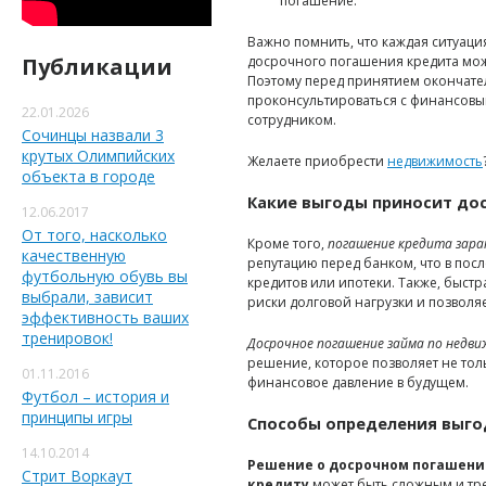
погашение.
Важно помнить, что каждая ситуаци
Публикации
досрочного погашения кредита мож
Поэтому перед принятием окончат
проконсультироваться с финансовы
22.01.2026
сотрудником.
Сочинцы назвали 3
крутых Олимпийских
Желаете приобрести
недвижимость
объекта в городе
Какие выгоды приносит до
12.06.2017
От того, насколько
Кроме того,
погашение кредита зара
качественную
репутацию перед банком, что в пос
футбольную обувь вы
кредитов или ипотеки. Также, быст
выбрали, зависит
риски долговой нагрузки и позволя
эффективность ваших
тренировок!
Досрочное погашение займа по недв
решение, которое позволяет не тол
01.11.2016
финансовое давление в будущем.
Футбол – история и
принципы игры
Способы определения выго
14.10.2014
Решение о досрочном погашени
Стрит Воркаут
кредиту
может быть сложным и тре