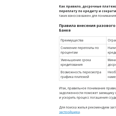
Как правило, досрочные плате
переплату по кредиту и сократ
таких взносов важен для понимания
Правила внесения разового
Банке
Преимущества
Огра
Снижение переплаты по
Нали
процентам
кред
Уменьшение срока
Мини
кредитования
доср
Возможность пересмотра
Необ
графика платежей
наме
Итак, правильное понимание прави
задолженности поможет заемщику 
и ускорить процесс погашения ссуд
Для поиска жилья рекомендуем заг
застройщика
.