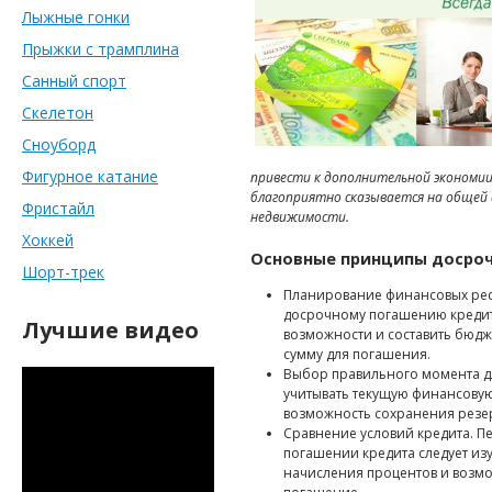
Лыжные гонки
Прыжки с трамплина
Санный спорт
Скелетон
Сноуборд
Фигурное катание
привести к дополнительной экономи
благоприятно сказывается на общей
Фристайл
недвижимости.
Хоккей
Основные принципы досроч
Шорт-трек
Планирование финансовых ресу
досрочному погашению кредит
Лучшие видео
возможности и составить бюдж
сумму для погашения.
Выбор правильного момента д
учитывать текущую финансовую 
возможность сохранения резер
Сравнение условий кредита. 
погашении кредита следует из
начисления процентов и возм