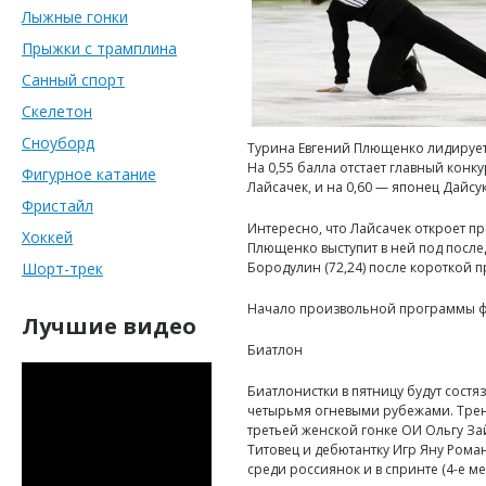
Лыжные гонки
Прыжки с трамплина
Санный спорт
Скелетон
Сноуборд
Турина Евгений Плющенко лидирует 
На 0,55 балла отстает главный кон
Фигурное катание
Лайсачек, и на 0,60 — японец Дайсук
Фристайл
Интересно, что Лайсачек откроет п
Хоккей
Плющенко выступит в ней под посл
Шорт-трек
Бородулин (72,24) после короткой 
Начало произвольной программы фиг
Лучшие видео
Биатлон
Биатлонистки в пятницу будут состя
четырьмя огневыми рубежами. Трен
третьей женской гонке ОИ Ольгу Зай
Титовец и дебютантку Игр Яну Рома
среди россиянок и в спринте (4-е мес