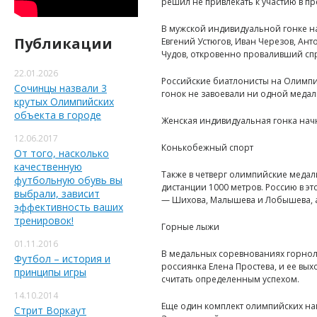
решил не привлекать к участию в пр
В мужской индивидуальной гонке на
Публикации
Евгений Устюгов, Иван Черезов, Ан
Чудов, откровенно проваливший сприн
22.01.2026
Российские биатлонисты на Олимпи
Сочинцы назвали 3
гонок не завоевали ни одной медал
крутых Олимпийских
объекта в городе
Женская индивидуальная гонка начне
12.06.2017
Конькобежный спорт
От того, насколько
качественную
Также в четверг олимпийские меда
футбольную обувь вы
дистанции 1000 метров. Россию в эт
выбрали, зависит
— Шихова, Малышева и Лобышева, а
эффективность ваших
тренировок!
Горные лыжи
01.11.2016
В медальных соревнованиях горнол
Футбол – история и
россиянка Елена Простева, и ее вы
принципы игры
считать определенным успехом.
14.10.2014
Еще один комплект олимпийских наг
Стрит Воркаут